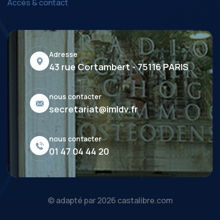
Accès & contact
Adresse
43 rue Cortambert - 75116 PARIS
nous contacter
secretariat@imldv.fr
nous contacter
01 47 04 44 20
© adapté par
2026
castalibre.com